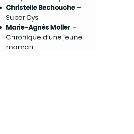
Christelle Bechouche
–
Super Dys
Marie-Agnès Moller
–
Chronique d’une jeune
maman
Emmanuelle Drouet
–
L’écho des souffrances
silencieuses
Jasmina Mallet, Benoît
Broyart & Laurent
Richard
– Le monde est
psy (nouvelle BD
présentée en avant-